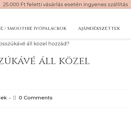
25.000 Ft feletti vásárlás esetén ingyenes szállítás
CE / SMOOTHIE IVÓPALACKOK
AJÁNDÉKSZETTEK
zúkávé áll közel
cek
0 Comments