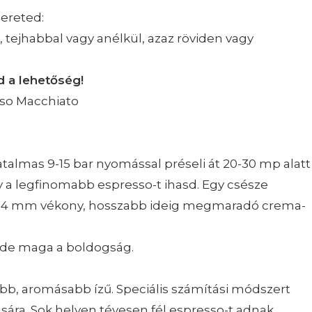
zereted:
jel, tejhabbal vagy anélkül, azaz röviden vagy
ed a lehetőség!
sso Macchiato
atalmas 9-15 bar nyomással préseli át 20-30 mp alatt
y a legfinomabb espresso-t ihasd. Egy csésze
 2-4 mm vékony, hosszabb ideig megmaradó crema-
y, de maga a boldogság.
ebb, aromásabb ízű. Speciális számítási módszert
sára. Sok helyen tévesen fél espresso-t adnak.