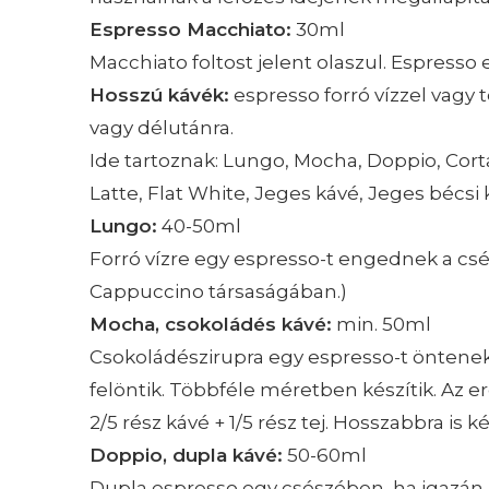
Espresso Macchiato:
30ml
Macchiato foltost jelent olaszul. Espresso e
Hosszú kávék:
espresso forró vízzel vagy 
vagy délutánra.
Ide tartoznak: Lungo, Mocha, Doppio, Cor
Latte, Flat White, Jeges kávé, Jeges bécsi
Lungo:
40-50ml
Forró vízre egy espresso-t engednek a csé
Cappuccino társaságában.)
Mocha, csokoládés kávé:
min. 50ml
Csokoládészirupra egy espresso-t öntenek, 
felöntik. Többféle méretben készítik. Az e
2/5 rész kávé + 1/5 rész tej. Hosszabbra is ké
Doppio, dupla kávé:
50-60ml
Dupla espresso egy csészében, ha igazán 