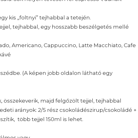
gy kis „foltnyi” tejhabbal a tetején.
tejjel, tejhabbal, egy hosszabb beszélgetés mellé
tado, Americano, Cappuccino, Latte Macchiato, Cafe
 kávé
szédbe. (A képen jobb oldalon látható egy
összekeverik, majd felgőzölt tejjel, tejhabbal
redeti arányok: 2/5 rész csokoládészirup/csokoládé +
szítik, több tejjel 150ml is lehet.
álmos vagy.