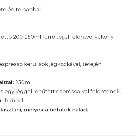
etején tejhabbal.
etto 200-250ml forró tejjel felöntve, vékony
espresso kerül sok jégkockával, tetején
lttal:
250ml
 és egy jéggel lehűtött espresso-val felöntenek,
zínhabbal.
lasztani, melyek a befutók nálad.