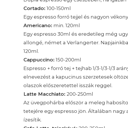
Cortado:
100-150ml
Egy espresso forró tejjel és nagyon vékony
Americano:
min. 120ml
Egy espresso 30ml és eredetileg még ugya
allongé, német a Verlangerter. Napjainkba
120ml.
Cappuccino:
150-200ml
Espresso + forró tej + tejhab 1/3-1/3-1/3 ará
elnevezést a kapucinus szerzetesek öltözet
olaszok előszeretettel isszák reggel.
Latte Macchiato:
200-250ml
Az üvegpohárba először a meleg habosított
tetejére egy espresso jön. Általában nagy 
ízesítik.