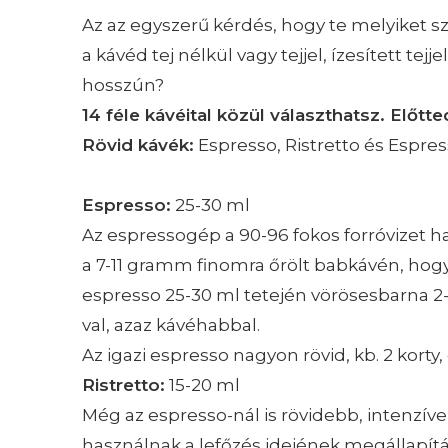
Az az egyszerű kérdés, hogy te melyiket s
a kávéd tej nélkül vagy tejjel, ízesített tej
hosszún?
14 féle kávéital közül választhatsz. Előtt
Rövid kávék:
Espresso, Ristretto és Espre
Espresso:
25-30 ml
Az espressogép a 90-96 fokos forróvizet h
a 7-11 gramm finomra őrölt babkávén, hog
espresso 25-30 ml tetején vörösesbarna
val, azaz kávéhabbal.
Az igazi espresso nagyon rövid, kb. 2 kort
Ristretto:
15-20 ml
Még az espresso-nál is rövidebb, intenzív
használnak a lefőzés idejének megállapítá