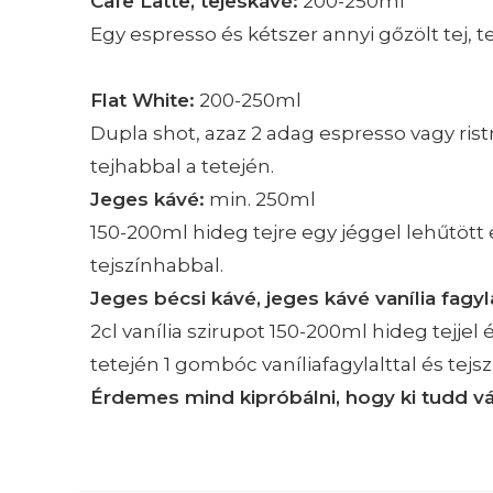
C
afe Latte, tejeskávé:
200-250ml
Egy espresso és kétszer annyi gőzölt tej, t
Flat White:
200-250ml
Dupla shot, azaz 2 adag espresso vagy ristr
tejhabbal a tetején.
Jeges kávé:
min. 250ml
150-200ml hideg tejre egy jéggel lehűtött 
tejszínhabbal.
Jeges bécsi kávé, jeges kávé vanília fagyla
2cl vanília szirupot 150-200ml hideg tejjel
tetején 1 gombóc vaníliafagylalttal és tejs
Érdemes mind kipróbálni, hogy ki tudd vá