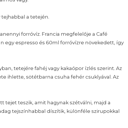
 tejhabbal a tetején.
nennyi forróvíz. Francia megfelelője a Café
n egy espresso és 60ml forróvízre növekedett, így
nyban, tetejére fahéj vagy kakaópor ízlés szerint. Az
e ihlette, sötétbarna csuha fehér csuklyával. Az
 tejet teszik, amit hagynak szétválni, majd a
adag tejszínhabbal díszítik, különféle szirupokkal