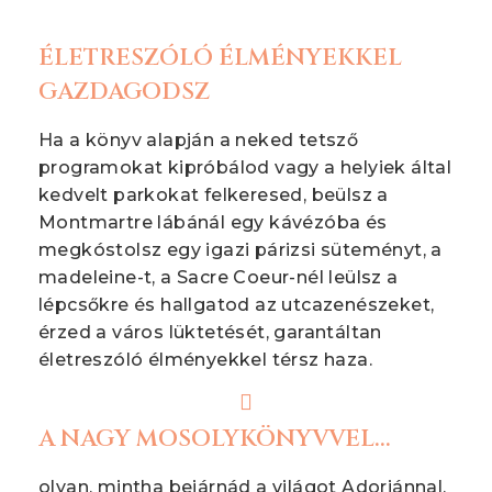
ÉLETRESZÓLÓ ÉLMÉNYEKKEL
GAZDAGODSZ
Ha a könyv alapján a neked tetsző
programokat kipróbálod vagy a helyiek által
kedvelt parkokat felkeresed, beülsz a
Montmartre lábánál egy kávézóba és
megkóstolsz egy igazi párizsi süteményt, a
madeleine-t, a Sacre Coeur-nél leülsz a
lépcsőkre és hallgatod az utcazenészeket,
érzed a város lüktetését, garantáltan
életreszóló élményekkel térsz haza.
A NAGY MOSOLYKÖNYVVEL...
olyan, mintha bejárnád a világot Adorjánnal,