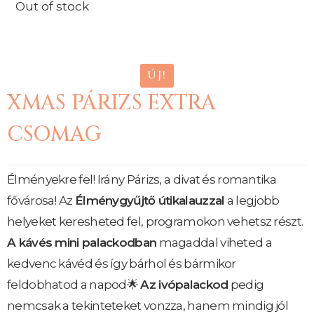
Out of stock
ÚJ!
XMAS PÁRIZS EXTRA
CSOMAG
Élményekre fel! Irány Párizs, a divat és romantika
fővárosa! Az
Élménygyűjtő útikalauzzal
a legjobb
helyeket keresheted fel, programokon vehetsz részt.
A kávés mini palackodban
magaddal viheted a
kedvenc kávéd és így bárhol és bármikor
feldobhatod a napod🌟
Az ivópalackod
pedig
nemcsak a tekinteteket vonzza, hanem mindig jól