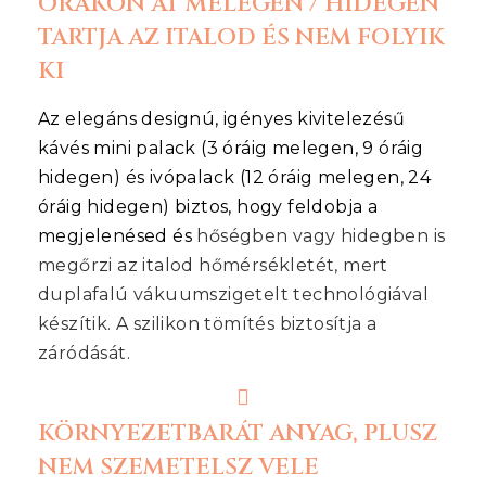
ÓRÁKON ÁT MELEGEN / HIDEGEN
TARTJA AZ ITALOD ÉS NEM FOLYIK
KI
Az elegáns designú, igényes kivitelezésű
kávés mini palack (3 óráig melegen, 9 óráig
hidegen) és ivópalack (12 óráig melegen, 24
óráig hidegen) biztos, hogy feldobja a
megjelenésed és
hőségben vagy hidegben is
megőrzi az italod hőmérsékletét, mert
duplafalú vákuumszigetelt technológiával
készítik. A szilikon tömítés biztosítja a
záródását.
KÖRNYEZETBARÁT ANYAG, PLUSZ
NEM SZEMETELSZ VELE