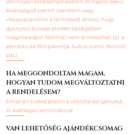
Bármilyen problémád esetén 30 napon belül
kívánságod szerint cserélem vagy
visszavásárolom a terméked. Ahhoz, hogy
gyönyörű külseje eredeti épségében
megmaradjon fémmel nem érintkezhet (pl. a
pénztárcád fémpatentja, kulcscsomó, fémtoll,
stb.).
HA MEGGONDOLTAM MAGAM,
HOGYAN TUDOM MEGVÁLTOZTATNI
A RENDELÉSEM?
Email-en tudod jelezni a változtatási igényed,
ill. esetleges lemondásod.
VAN LEHETŐSÉG AJÁNDÉKCSOMAG