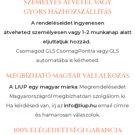
SZEMÉLYES ÁTVÉTEL VAGY
GYORS HÁZHOZSZÁLLÍTÁS
A rendeléseidet ingyenesen
átveheted
személyesen
vagy 1-2 munkanap alatt
eljuttatjuk hozzád.
Csomagod GLS CsomagPontra vagy GLS
automatába is kérheted.
MEGBÍZHATÓ MAGYAR VÁLLALKOZÁS
A LIUP egy magyar márka
. Megrendelésedet
Magyarországról megbízhatóan szolgálom ki.
Ha kérdésed van, írj az
info@liup.hu
email címre
és hamarosan válaszolok.
100% ELÉGEDETTSÉGI GARANCIA