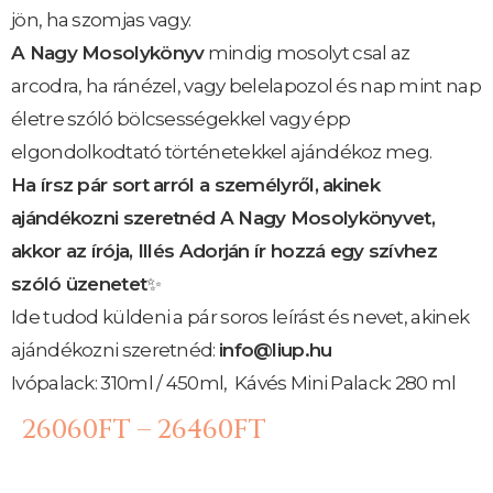
jön, ha szomjas vagy.
A Nagy Mosolykönyv
mindig mosolyt csal az
arcodra, ha ránézel, vagy belelapozol és nap mint nap
életre szóló bölcsességekkel vagy épp
elgondolkodtató történetekkel ajándékoz meg.
Ha írsz pár sort arról a személyről, akinek
ajándékozni szeretnéd A Nagy Mosolykönyvet,
akkor az írója, Illés Adorján ír hozzá egy szívhez
szóló üzenetet
✨
Ide tudod küldeni a pár soros leírást és nevet, akinek
ajándékozni szeretnéd:
info@liup.hu
Ivópalack: 310ml / 450ml, Kávés Mini Palack: 280 ml
26060
FT
–
26460
FT