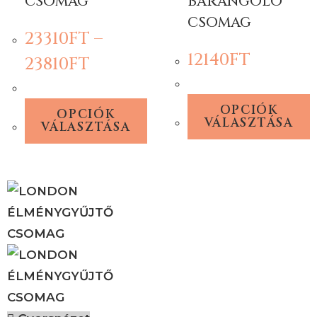
CSOMAG
BARANGOLÓ
CSOMAG
23310
FT
–
12140
FT
23810
FT
OPCIÓK
OPCIÓK
VÁLASZTÁSA
VÁLASZTÁSA