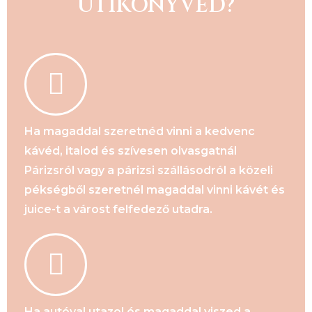
ÚTIKÖNYVED?
Ha magaddal szeretnéd vinni a kedvenc
kávéd, italod és szívesen olvasgatnál
Párizsról vagy a párizsi szállásodról a közeli
pékségből szeretnél magaddal vinni kávét és
juice-t a várost felfedező utadra.
Ha autóval utazol és magaddal viszed a