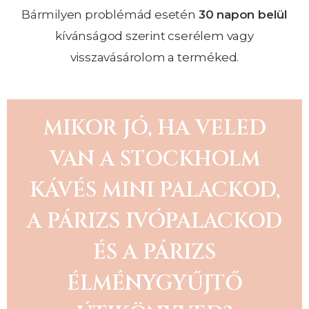
Bármilyen problémád esetén
30 napon belül
kívánságod szerint cserélem vagy
visszavásárolom a terméked.
MIKOR JÓ, HA VELED
VAN A STOCKHOLM
KÁVÉS MINI PALACKOD,
A PÁRIZS IVÓPALACKOD
ÉS A PÁRIZS
ÉLMÉNYGYŰJTŐ