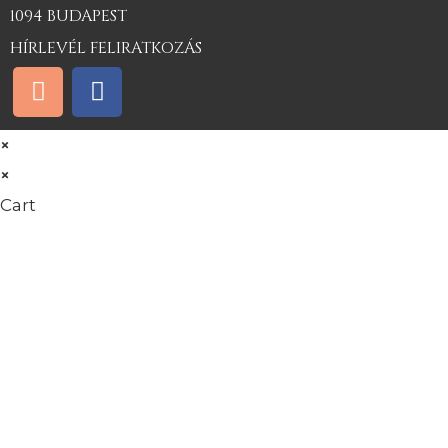
1094 BUDAPEST
HÍRLEVÉL FELIRATKOZÁS
×
×
Cart