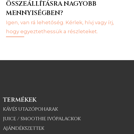
ÖSSZEÁLLÍTÁSRA NAGYOBB
MENNYISÉGBEN?
Igen, van rá lehetőség. Kérlek, hívj vagy írj,
hogy egyeztethessük a részleteket.
TERMÉKEK
KÁVÉS UTAZÓPOHARAK
JUICE / SMOOTHIE IVÓPALACKOK
AJÁNDÉKSZETTEK