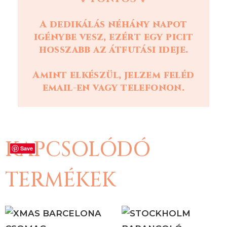
A dedikálás néhány napot
igénybe vesz, ezért egy picit
hosszabb az átfutási ideje.
Amint elkészül, jelzem feléd
email-en vagy telefonon.
KAPCSOLÓDÓ
Save
Save
Save
TERMÉKEK