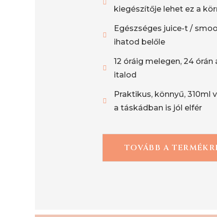
kiegészítője lehet ez a kö
Egészséges juice-t / smoo
ihatod belőle
12 óráig melegen, 24 órán 
italod
Praktikus, könnyű, 310ml 
a táskádban is jól elfér
TOVÁBB A TERMÉKR