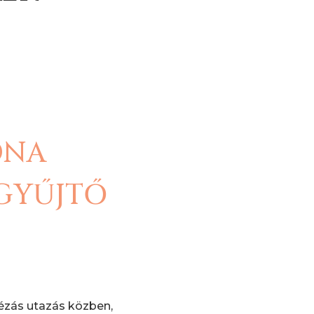
ONA
GYŰJTŐ
ézás utazás közben,