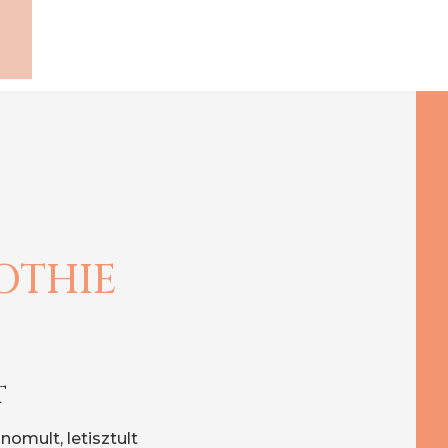
OTHIE
T
nomult, letisztult