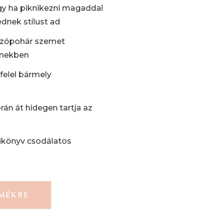
y ha piknikezni magaddal
dnek stílust ad
azópohár szemet
ínekben
elel bármely
rán át hidegen tartja az
ikönyv csodálatos
RMÉKRE