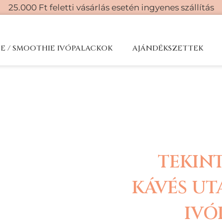
25.000 Ft feletti vásárlás esetén ingyenes szállítás
CE / SMOOTHIE IVÓPALACKOK
AJÁNDÉKSZETTEK
TEKIN
KÁVÉS UT
IVÓ