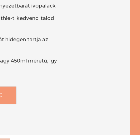
rnyezetbarát ivópalack
thie-t, kedvenc italod
át hidegen tartja az
vagy 450ml méretű, így
E