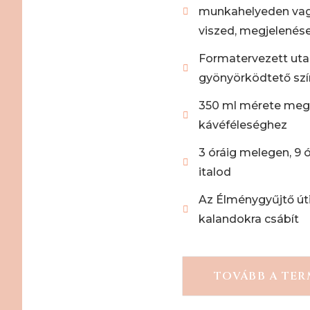
munkahelyeden vag
viszed, megjelenése
Formatervezett ut
gyönyörködtető sz
350 ml mérete megf
kávéféleséghez
3 óráig melegen, 9 ó
italod
Az Élménygyűjtő út
kalandokra csábít
TOVÁBB A TE